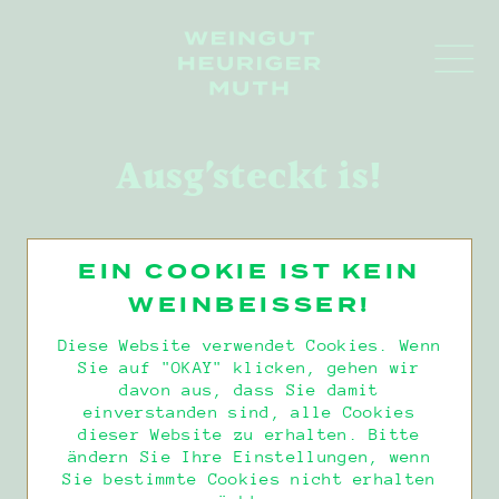
Ausg’steckt is!
DER HEURIGE
WEIN & BUFFET
EIN COOKIE IST KEIN
VERANSTALTUNGEN
WEINBEISSER!
Diese Website verwendet Cookies. Wenn
AUSG’STECKT
WIR FREUEN UNS AUF SIE!
Sie auf "OKAY" klicken, gehen wir
davon aus, dass Sie damit
BEI EINEM GLASERL VOM GLÜCK.
einverstanden sind, alle Cookies
KONTAKT
dieser Website zu erhalten. Bitte
MITTWOCH - SAMSTAG
ändern Sie Ihre Einstellungen, wenn
AB 16:00 UHR
Sie bestimmte Cookies nicht erhalten
SONNTAGS