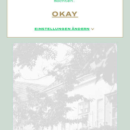
möchten.
DATENSCHUTZ
BEREITS
AB 11:00 UHR
IMPRESSUM
Ihr Michael Landrichter
EINSTELLUNGEN ÄNDERN
+43 1 318 55 95